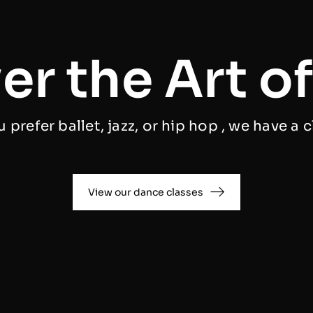
er the Art o
prefer ballet, jazz, or hip hop , we have a c
View our dance classes