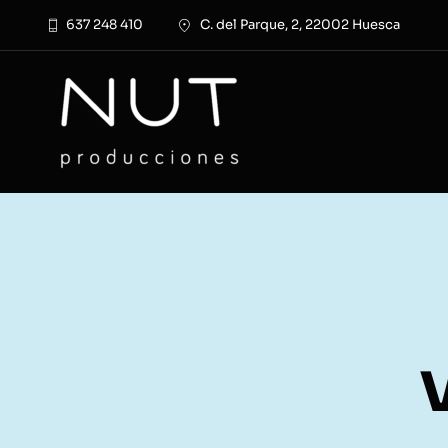
Saltar
637 248 410
C. del Parque, 2, 22002 Huesca
al
contenido