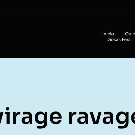
Inicio
Qui
Diosas Fest
virage ravag