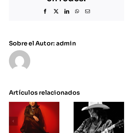
Facebook
X
LinkedIn
WhatsApp
Correo
electrónico
Sobre el Autor:
admin
Artículos relacionados
Erin
DJ Luna
Memento
Roja